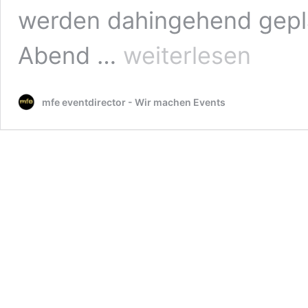
werden dahingehend gepl
Location
Abend …
weiterlesen
für
Seated
Dinner
mfe eventdirector - Wir machen Events